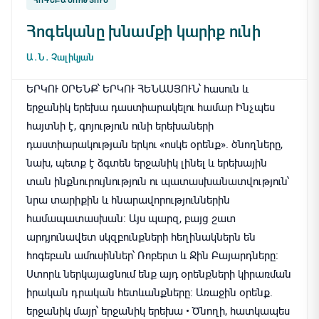
ՀՈԳԵԲԱՆՈՒԹՅՈՒՆ
Հոգեկանը խնամքի կարիք ունի
Ա․Ն․ Չալիկյան
ԵՐԿՈՒ ՕՐԵՆՔ՝ ԵՐԿՈՒ ՀԵՆԱՍՅՈՒՆ՝ հասուն և
երջանիկ երեխա դաստիարակելու համար Ինչպես
հայտնի է, գոյություն ունի երեխաների
դաստիարակության երկու «ոսկե օրենք». ծնողները,
նախ, պետք է ձգտեն երջանիկ լինել և երեխային
տան ինքնուրույնություն ու պատասխանատվություն՝
նրա տարիքին և հնարավորություններին
համապատասխան։ Այս պարզ, բայց շատ
արդյունավետ սկզբունքների հեղինակներն են
հոգեբան ամուսիններ՝ Ռոբերտ և Ջին Բայարդները։
Ստորև ներկայացնում ենք այդ օրենքների կիրառման
իրական դրական հետևանքները։ Առաջին օրենք.
երջանիկ մայր՝ երջանիկ երեխա • Ծնողի, հատկապես