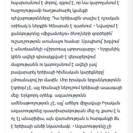
հպարտանում է մորով, զգում է, որ նա կարողանում է
հաջողությամբ հաղթահարել կյանքի
դժվարությունները։ Դա երեխային տալիս է դրական
օրինակ և ներքին հենարան է դառնում։ • Նվազում է
ցանկությունը «միջամտելու» ծնողների գործերին՝
ուշադրություն ստանալու համար։ Այսպիսով՝ խզվում
է անտեսանելի «վիրտուալ պորտալարը»։ • Երջանիկ
կինն ավելի գիտակցված է վերաբերվում
մայրությանն ու կարողանում է ավելի լավ
բավարարել երեխայի հիմնական կարիքները՝
չմոռանալով իր մասին։ Մոր իրական երջանկությունն
էգոիզմ չէ, այլ հիանալի ներդրում երեխայի ապագայի
մեջ։ Երկրորդ օրենք. ազատությունն
ամենաթողություն չէ, այլ՝ աճելու միջավայր Իրական
ազատությունը դաստիարակության մեջ ոչ քաոս է և
ոչ էլ անարխիա, այն վստահության և հարգանքի ձև
է երեխայի անձի նկատմամբ։ • Ազատությունը չի