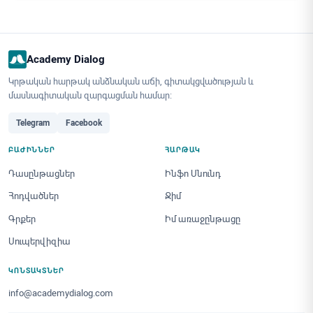
Academy Dialog
Կրթական հարթակ անձնական աճի, գիտակցվածության և
մասնագիտական զարգացման համար։
Telegram
Facebook
ԲԱԺԻՆՆԵՐ
ՀԱՐԹԱԿ
Դասընթացներ
Ինֆո Սնունդ
Հոդվածներ
Ջիմ
Գրքեր
Իմ առաջընթացը
Սուպերվիզիա
ԿՈՆՏԱԿՏՆԵՐ
info@academydialog.com