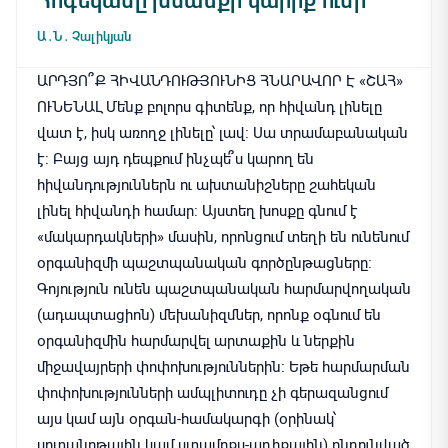
Հոգեկանը խնամքի կարիք ունի
Ա․Ն․ Չալիկյան
ԱՐԴՅՈ՞Ք ՀԻՎԱՆԴՈՒԹՅՈՒՆԻՑ ՀՆԱՐԱՎՈՐ Է «ՇԱՀ»
ՈՒՆԵՆԱԼ Մենք բոլորս գիտենք, որ հիվանդ լինելը
վատ է, իսկ առողջ լինելը՝ լավ։ Սա տրամաբանական
է։ Բայց այդ դեպքում ինչպե՞ս կարող են
հիվանդություններն ու ախտանիշները շահեկան
լինել հիվանդի համար։ Այստեղ խոսքը գնում է
«մակարդակների» մասին, որոնցում տեղի են ունենում
օրգանիզմի պաշտպանական գործընթացները։
Գոյություն ունեն պաշտպանական հարմարվողական
(ադապտացիոն) մեխանիզմներ, որոնք օգնում են
օրգանիզմին հարմարվել արտաքին և ներքին
միջավայրերի փոփոխություններին։ Եթե հարմարման
փոփոխությունների ամպլիտուդը չի գերազանցում
այս կամ այն օրգան-համակարգի (օրինակ՝
սրտանոթային կամ ստամոքս-աղիքային) ընդունված