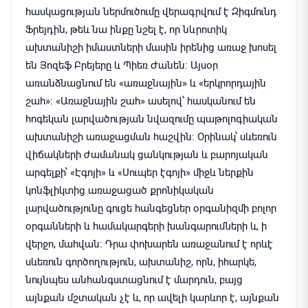
հասկացության ներմուծումը վերագրվում է Զիգմունդ
Ֆրեյդին, թեև նա ինքը նշել է, որ նևրոտիկ
ախտանիշի իմաստների մասին իրենից առաջ խոսել
են Յոզեֆ Բրեյերը և Պիեռ Ժանեն։ Այսօր
առանձնացնում են «առաջնային» և «երկրորդային
շահ»։ «Առաջնային շահ» ասելով՝ հասկանում են
հոգեկան լարվածության նվազումը պաթոլոգիական
ախտանիշի առաջացման հաշվին։ Օրինակ՝ սևեռուն
վիճակների ժամանակ ցանկության և բարոյական
արգելքի՝ «Էգոյի» և «Սուպեր էգոյի» միջև ներքին
կոնֆլիկտից առաջացած քրոնիկական
լարվածությունը գուցե հանգեցներ օրգանիզմի բոլոր
օրգանների և համակարգերի խանգարումների և, ի
վերջո, մահվան։ Դրա փոխարեն առաջանում է որևէ
սևեռուն գործողություն, ախտանիշ, որն, իհարկե,
նույնպես անհանգստացնում է մարդուն, բայց
այնքան մշտական չէ և, որ ավելի կարևոր է, այնքան