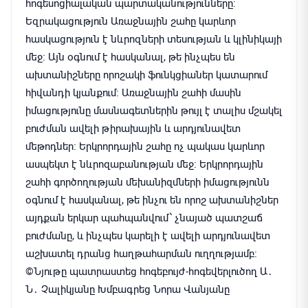
հոգեսոցիալական պարտականությունները։
Եզրակացություն Առաջնային շահը կարևոր
հասկացություն է նևրոզների տեսության և կլինիկայի
մեջ։ Այն օգնում է հասկանալ, թե ինչպես են
ախտանիշները որոշակի ֆունկցիաներ կատարում
հիվանդի կյանքում։ Առաջնային շահի մասին
իմացությունը մասնագետներին թույլ է տալիս մշակել
բուժման ավելի թիրախային և արդյունավետ
մեթոդներ։ Երկրորդային շահը ոչ պակաս կարևոր
ասպեկտ է նևրոզաբանության մեջ։ Երկրորդային
շահի գործողության մեխանիզմների իմացությունն
օգնում է հասկանալ, թե ինչու են որոշ ախտանիշներ
այդքան երկար պահպանվում՝ չնայած պատշաճ
բուժմանը, և ինչպես կարելի է ավելի արդյունավետ
աշխատել դրանց հաղթահարման ուղղությամբ։
©️Նյութը պատրաստեց հոգեբույժ-հոգեվերլուծող Ա․
Ն․ Չալիկյանը Խմբագրեց Նորա Վանյանը