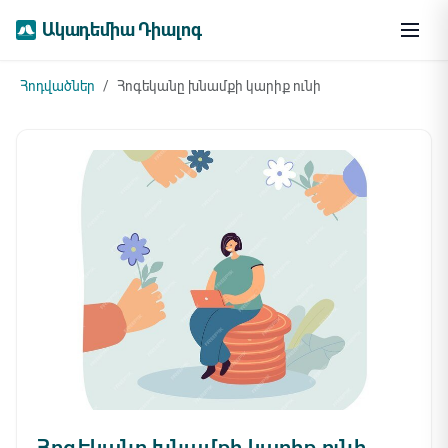
Ակադեմիա Դիալոգ
Հոդվածներ
Հոգեկանը խնամքի կարիք ունի